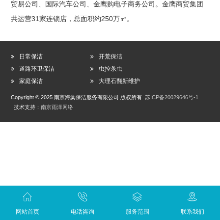
贸易公司、国际汽车公司、金鹰购电子商务公司。金鹰商贸集团
共运营31家连锁店，总面积约250万㎡。
日常保洁
开荒保洁
道路环卫保洁
虫控杀虫
家庭保洁
大理石翻新维护
Copyright © 2025 南京海棠保洁服务有限公司 版权所有
苏ICP备20029646号-1
技术支持：
南京雨泽网络
网站首页
电话咨询
服务范围
联系我们