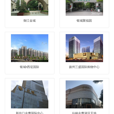
御江金城
银城聚福园
银城•西堤国际
扬州三盛国际购物中心
新街口金鹰国际中心
仙林金鹰湖滨天地