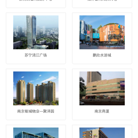
苏宁清江广场
鹏欣水游城
南京银城物业—聚泽园
南京商厦